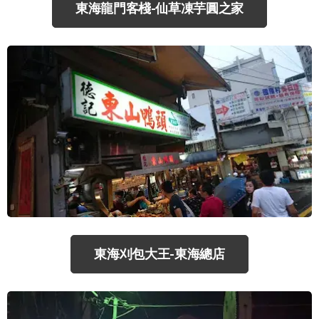
東海龍門客棧-仙草凍芋圓之家
東海刈包大王-東海總店