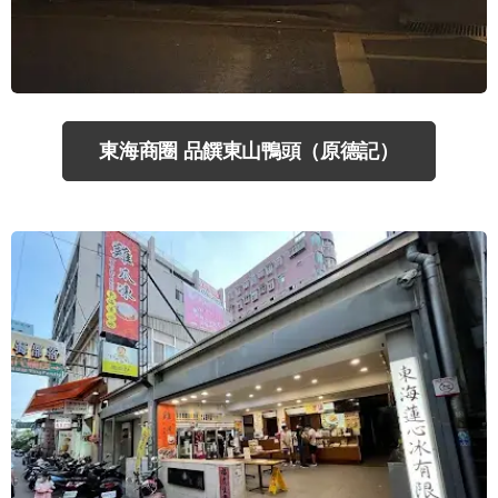
東海商圈 品饌東山鴨頭（原德記）