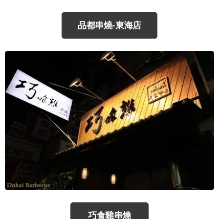
品都串燒-東海店
巧食雞串燒