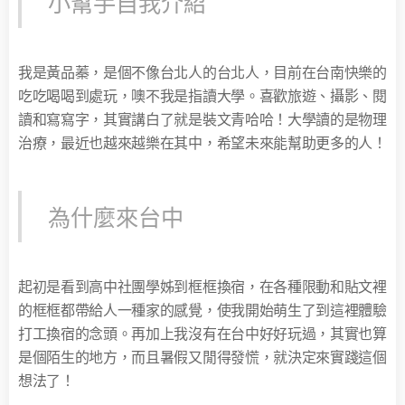
小幫手自我介紹
我是黃品蓁，是個不像台北人的台北人，目前在台南快樂的
吃吃喝喝到處玩，噢不我是指讀大學。喜歡旅遊、攝影、閱
讀和寫寫字，其實講白了就是裝文青哈哈！大學讀的是物理
治療，最近也越來越樂在其中，希望未來能幫助更多的人！
為什麼來台中
起初是看到高中社團學姊到框框換宿，在各種限動和貼文裡
的框框都帶給人一種家的感覺，使我開始萌生了到這裡體驗
打工換宿的念頭。再加上我沒有在台中好好玩過，其實也算
是個陌生的地方，而且暑假又閒得發慌，就決定來實踐這個
想法了！